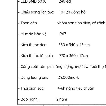
– LED SMD 3030: 240led.
– Chiếu sáng liên tục: 10-12h đồng hồ
– Thân đèn: Nhôm sơn tĩnh điện, có rãnh tả
– Mức độ bảo vệ: IP67
– Kích thước đèn: 380 x 340 x 45mm
– Kích thước tấm pin: 770 x 360 x 17cm
– Công suất tấm pin năng lượng: 6v/45w. Tuổi thọ 
– Dung lượng pin: 39.000maH.
– Thời gian sạc: 4-6h nắng tiêu chuẩn
– Bảo hành: 2 năm