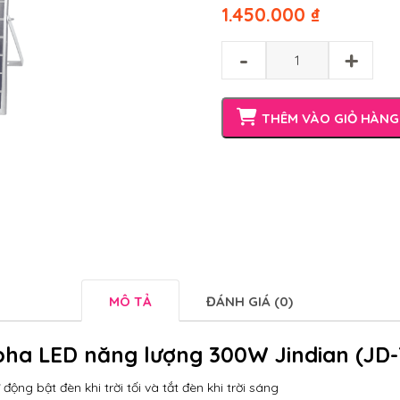
1.450.000
₫
-
+
THÊM VÀO GIỎ HÀNG
MÔ TẢ
ĐÁNH GIÁ (0)
pha LED năng lượng 300W Jindian (JD-
 động bật đèn khi trời tối và tắt đèn khi trời sáng