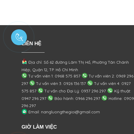
LIÊN HỆ
Địa chỉ: Số 62 đường Lâm Thị Hố, Phường
Tân Chánh
Hiệp, Quận 12, TP. Hồ Chí Minh
Tư vấn viên 1: 0968 575 857
Tư vấn viên 2: 0969 296
297
Tư vấn viên 3: 0926 136 137
Tư vấn viên 4: 0927
575 857
Tư vấn cho Đại Lý: 0937 296 297
Kỹ thuật:
0947 296 297
Bảo hành: 0966 296 297
Hotline: 0909
296 297
Email: nangluongthegioi@gmail.com
GIỜ LÀM VIỆC