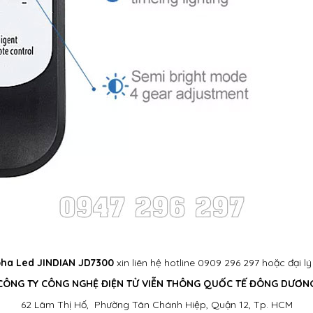
ha Led JINDIAN JD7300
xin liên hệ hotline 0909 296 297 hoặc đại l
CÔNG TY CÔNG NGHỆ ĐIỆN TỬ VIỄN THÔNG QUỐC TẾ ĐÔNG DƯƠN
62 Lâm Thị Hố, Phường Tân Chánh Hiệp, Quận 12, Tp. HCM