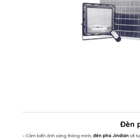
Đèn 
– Cảm biến ánh sáng thông minh,
đèn pha Jindian
sẽ tự