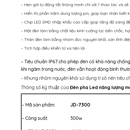
– Hẹn giờ tự động tắt thông minh chỉ với 1 thao tác và s
– Hiển thị phần trăm dung lượng pin, giúp bạn nhận biết k
– Chip LED SMD nhập khẩu cao cấp giúp tăng độ sáng đ
– Mặt đèn làm bằng chất liệu kính cường lực bền chắc, h
– Thân đèn làm bằng nhôm đúc nguyên khối, sơn tĩnh điệ
– Tích hợp điều khiển từ xa tiện lợi
– Tiêu chuẩn IP67 cho phép đèn có khả năng chống 
khi ngâm trong nước, đèn vẫn hoạt động bình thư
– Khung nhôm nguyên khối sử dụng tỉ số nén tiêu c
Thông số kỹ thuật của
Đèn pha Led năng lượng m
– Mã sản phẩm:
JD-7300
– Công suất: 300w