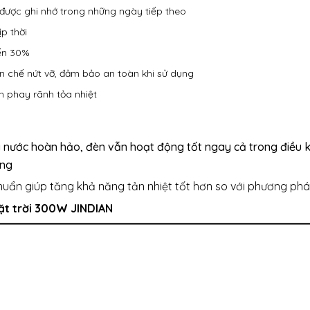
ẽ được ghi nhớ trong những ngày tiếp theo
ịp thời
ến 30%
ạn chế nứt vỡ, đảm bảo an toàn khi sử dụng
n phay rãnh tỏa nhiệt
nước hoàn hảo, đèn vẫn hoạt động tốt ngay cả trong điều kiệ
ờng
huẩn giúp tăng khả năng tản nhiệt tốt hơn so với phương ph
ặt trời 300W JINDIAN