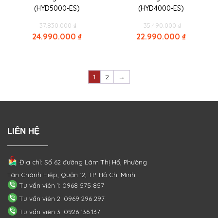
(HYD5000-ES)
(HYD4000-ES)
Original
Original
37.830.000
₫
35.490.000
₫
price
price
24.990.000
₫
22.990.000
₫
was:
was:
Current
Current
37.830.000 ₫.
35.490.000 
price
price
is:
is:
24.990.000 ₫.
22.990.000 ₫.
1
2
→
LIÊN HỆ
Địa chỉ: Số 62 đường Lâm Thị Hố, Phường
Tân Chánh Hiệp, Quận 12, TP. Hồ Chí Minh
Tư vấn viên 1: 0968 575 857
Tư vấn viên 2: 0969 296 297
Tư vấn viên 3: 0926 136 137