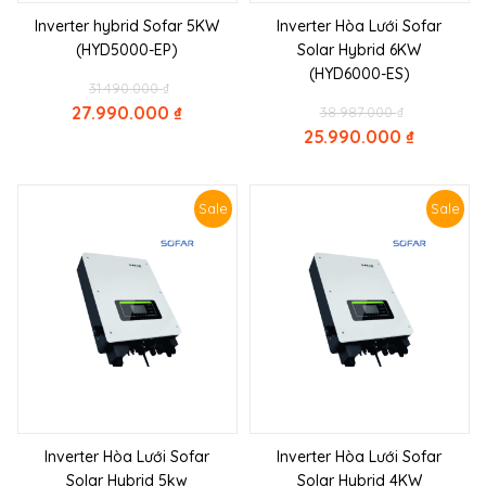
Inverter hybrid Sofar 5KW
Inverter Hòa Lưới Sofar
(HYD5000-EP)
Solar Hybrid 6KW
(HYD6000-ES)
Original
31.490.000
₫
price
Original
27.990.000
₫
38.987.000
₫
was:
price
25.990.000
₫
Current
31.490.000 ₫.
was:
price
Current
38.987.000 
is:
price
27.990.000 ₫.
is:
Sale
Sale
25.990.000 ₫.
Inverter Hòa Lưới Sofar
Inverter Hòa Lưới Sofar
Solar Hybrid 5kw
Solar Hybrid 4KW