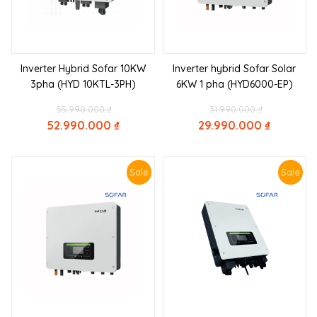
Inverter Hybrid Sofar 10KW
Inverter hybrid Sofar Solar
3pha (HYD 10KTL-3PH)
6KW 1 pha (HYD6000-EP)
Original
Original
55.990.000
₫
31.990.000
₫
price
price
52.990.000
₫
29.990.000
₫
was:
was:
Current
Current
55.990.000 ₫.
31.990.000 ₫
price
price
is:
is:
Sale
Sale
52.990.000 ₫.
29.990.000 ₫.