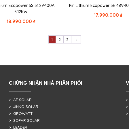
thium Ecopower 5S 51.2V-100A
Pin Lithium Ecopower 5E 48V-1
5.12KW
17.990.000
₫
18.990.000
₫
1
2
3
→
CHỨNG NHẬN NHÀ PHÂN PHỐI
V
> AE SOLAR
>
> JINKO SOLAR
>
> GROWATT
>
> SOFAR SOLAR
> LEADER