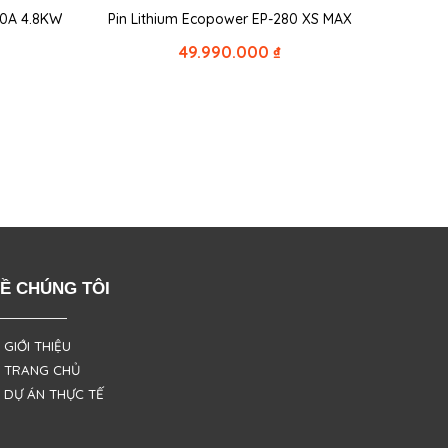
00A 4.8KW
Pin Lithium Ecopower EP-280 XS MAX
49.990.000
₫
Ề CHÚNG TÔI
 GIỚI THIỆU
 TRANG CHỦ
 DỰ ÁN THỰC TẾ