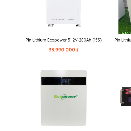
Pin Lithium Ecopower 51.2V-280Ah (15S)
Pin Lith
33.990.000
₫