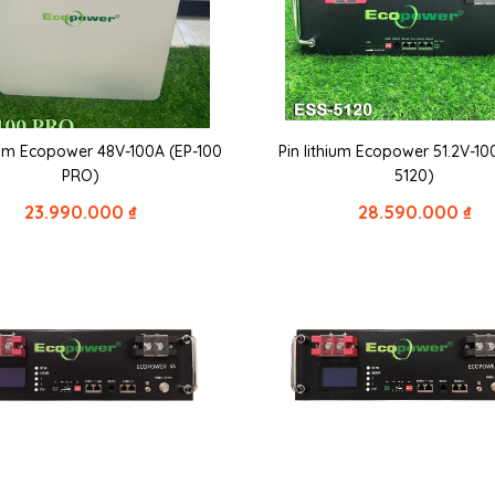
ium Ecopower 48V-100A (EP-100
Pin lithium Ecopower 51.2V-10
PRO)
5120)
23.990.000
₫
28.590.000
₫