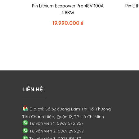
Pin Lithium Ecopower Pro 48V-100A
Pin Li
4.8KW
19.990.000
₫
LIÊN HỆ
Địa chỉ: Số 62 đường Lâm Thị Hố, Phường
Tân Chánh Hiệp, Quận 12, TP. Hồ Chí Minh
Tư vấn viên 1: 0968 575 857
Tư vấn viên 2: 0969 296 297
Tư vấn viên 3: 0926 136 137