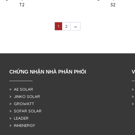
T2
S2
1
2
→
CHỨNG NHẬN NHÀ PHÂN PHỐI
V
> AE SOLAR
>
> JINKO SOLAR
>
> GROWATT
>
> SOFAR SOLAR
> LEADER
> INHENERGY