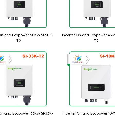
 On-grid Ecopower 50KW SI-50K-
Inverter On-grid Ecopower 45K
T2
T2
 On-grid Ecopower 33KW SI-33K-
Inverter On grid Ecopower 10K