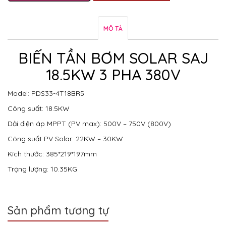
MÔ TẢ
BIẾN TẦN BƠM SOLAR SAJ
18.5KW 3 PHA 380V
Model: PDS33-4T18BR5
Công suất: 18.5KW
Dải điện áp MPPT (PV max): 500V – 750V (800V)
Công suất PV Solar: 22KW – 30KW
Kích thước: 385*219*197mm
Trọng lượng: 10.35KG
Sản phẩm tương tự