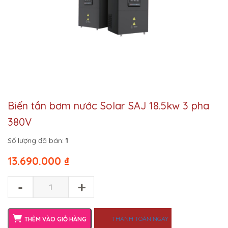
Biến tần bơm nước Solar SAJ 18.5kw 3 pha
380V
Số lượng đã bán:
1
13.690.000
₫
-
+
THANH TOÁN NGAY
THÊM VÀO GIỎ HÀNG