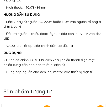
– Dòng: 5A
– Kích thước: 110x78x86mm
HƯỚNG DẪN SỬ DỤNG:
– Mắc 2 dây từ nguồn AC 220V hoặc 110V vào nguồn tổ ong ở
vị trí L và N
– Đầu ra nguồn 1 chiều được lấy từ 2 đầu còn lại -V, +V vào đèn
LED
– VADJ là chiết áp điều chỉnh điện áp đầu ra
ỨNG DỤNG:
– Dùng để chỉnh lưu từ lưới điện xoay chiều thành điện một
chiều cung cấp cho các thiết bị điện tử
– Cung cấp nguồn cho đèn led, motor các thiết bị điện tử
Sản phẩm tương tự