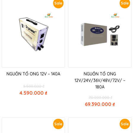
Sale
Sale
NGUỒN TỔ ONG 12V – 140A
NGUỒN TỔ ONG
12V/24V/36V/48V/72V/ –
Original
5.500.000
₫
180A
price
4.590.000
₫
Original
was:
70.000.000
₫
Current
price
5.500.000 ₫.
69.390.000
₫
price
was:
Current
is:
70.000.000
price
4.590.000 ₫.
is:
Sale
Sale
69.390.000 ₫.