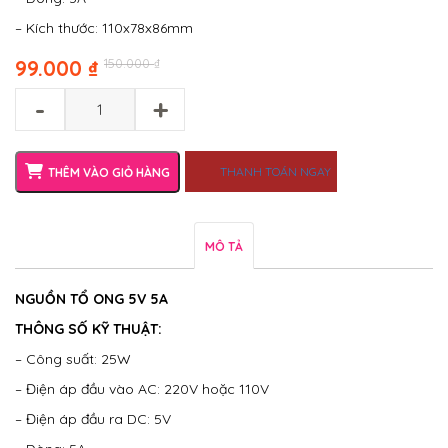
– Kích thước: 110x78x86mm
Original
Current
99.000
₫
150.000
₫
price
price
-
+
was:
is:
150.000 ₫.
99.000 ₫.
THANH TOÁN NGAY
THÊM VÀO GIỎ HÀNG
MÔ TẢ
NGUỒN TỔ ONG 5V 5A
THÔNG SỐ KỸ THUẬT:
– Công suất: 25W
– Điện áp đầu vào AC: 220V hoặc 110V
– Điện áp đầu ra DC: 5V