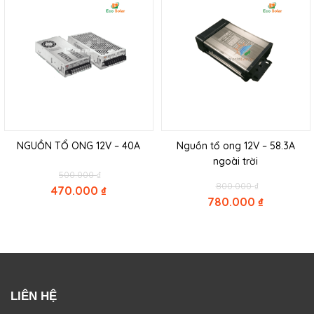
NGUỒN TỔ ONG 12V – 40A
Nguồn tổ ong 12V – 58.3A
ngoài trời
Original
500.000
₫
Original
price
800.000
₫
470.000
₫
price
was:
780.000
₫
Current
was:
500.000 ₫.
Current
price
800.000 ₫.
price
is:
is:
470.000 ₫.
780.000 ₫.
LIÊN HỆ