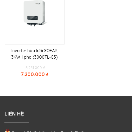
Inverter hòa lưới SOFAR
3KW 1 pha (3000TL-G3)
Original
8.251.000
₫
price
7.200.000
₫
was:
Current
8.251.000 ₫.
price
is:
7.200.000 ₫.
LIÊN HỆ