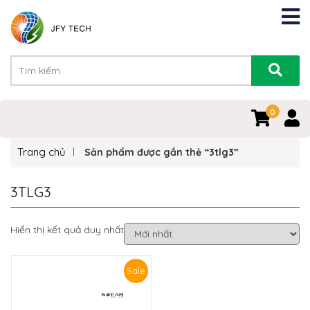
0
Trang chủ
Sản phẩm được gắn thẻ “3tlg3”
3TLG3
Hiển thị kết quả duy nhất
Sale