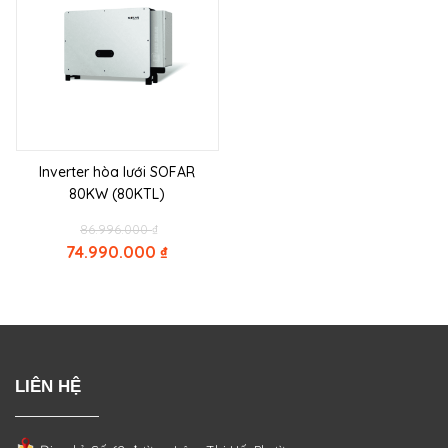
Inverter hòa lưới SOFAR
80KW (80KTL)
Original
86.996.000
₫
price
74.990.000
₫
was:
Current
86.996.000 ₫.
price
is:
74.990.000 ₫.
LIÊN HỆ