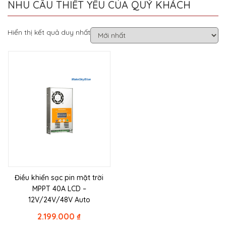
NHU CẦU THIẾT YẾU CỦA QUÝ KHÁCH
Hiển thị kết quả duy nhất
Điều khiển sạc pin mặt trời
MPPT 40A LCD –
12V/24V/48V Auto
2.199.000
₫