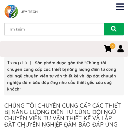
0
Trang chủ
Sản phẩm được gắn thẻ “Chúng tôi
chuyên cung cấp các thiết bị năng lượng điện tử cùng
đội ngũ chuyên viên tư vấn thiết kế và lắp đặt chuyên
nghiệp đảm bảo đáp ứng nhu cầu thiết yếu của quý
khách”
CHÚNG TÔI CHUYÊN CUNG CẤP CÁC THIẾT
BỊ NĂNG LƯỢNG ĐIỆN TỬ CÙNG ĐỘI NGŨ
CHUYÊN VIÊN TƯ VẤN THIẾT KẾ VÀ LẮP
ĐẶT CHUYÊN NGHIỆP ĐẢM BẢO ĐÁP ỨNG