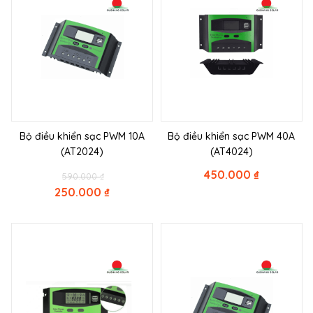
Bộ điều khiển sạc PWM 10A
Bộ điều khiển sạc PWM 40A
(AT2024)
(AT4024)
Original
450.000
₫
590.000
₫
price
250.000
₫
was:
Current
590.000 ₫.
price
is:
250.000 ₫.