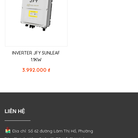
INVERTER JFY SUNLEAF
1.1KW
3.992.000
₫
LIÊN HỆ
Địa chỉ: Số 62 đường Lâm Thị Hố, Phường