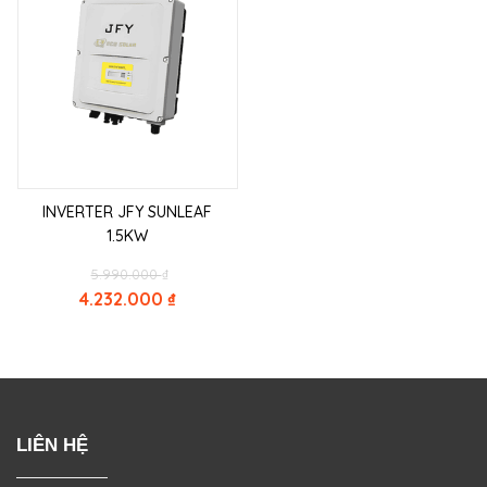
INVERTER JFY SUNLEAF
1.5KW
Original
5.990.000
₫
price
4.232.000
₫
was:
Current
5.990.000 ₫.
price
is:
4.232.000 ₫.
LIÊN HỆ