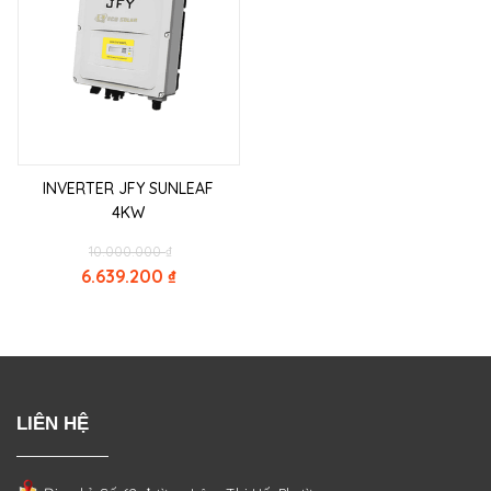
INVERTER JFY SUNLEAF
4KW
Original
10.000.000
₫
price
6.639.200
₫
was:
Current
10.000.000 ₫.
price
is:
6.639.200 ₫.
LIÊN HỆ