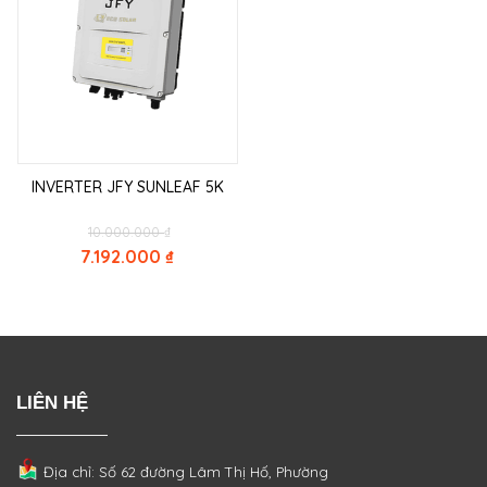
INVERTER JFY SUNLEAF 5K
Original
10.000.000
₫
price
7.192.000
₫
was:
Current
10.000.000 ₫.
price
is:
7.192.000 ₫.
LIÊN HỆ
Địa chỉ: Số 62 đường Lâm Thị Hố, Phường