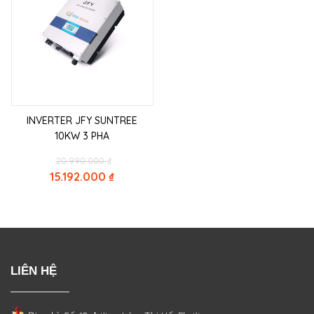
INVERTER JFY SUNTREE
10KW 3 PHA
Original
20.990.000
₫
price
15.192.000
₫
was:
Current
20.990.000 ₫.
price
is:
15.192.000 ₫.
LIÊN HỆ