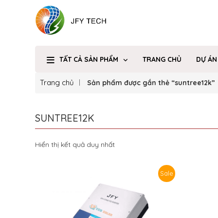
TẤT CẢ SẢN PHẨM
TRANG CHỦ
DỰ ÁN
Trang chủ
Sản phẩm được gắn thẻ “suntree12k”
SUNTREE12K
Hiển thị kết quả duy nhất
Sale