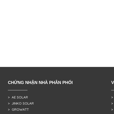
CHỨNG NHẬN NHÀ PHÂN PHỐI
V
> AE SOLAR
>
> JINKO SOLAR
>
> GROWATT
>