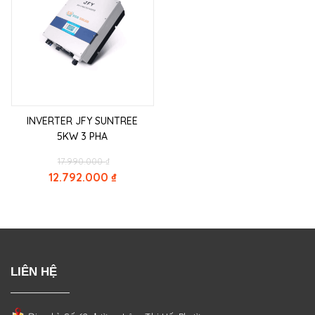
INVERTER JFY SUNTREE
5KW 3 PHA
Original
17.990.000
₫
price
12.792.000
₫
was:
Current
17.990.000 ₫.
price
is:
12.792.000 ₫.
LIÊN HỆ