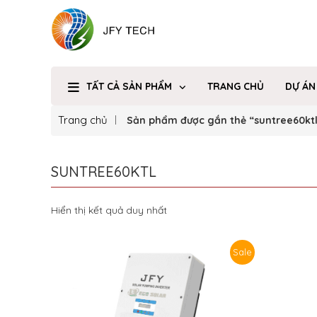
TẤT CẢ SẢN PHẨM
TRANG CHỦ
DỰ ÁN
Trang chủ
Sản phẩm được gắn thẻ “suntree60kt
SUNTREE60KTL
Hiển thị kết quả duy nhất
Sale