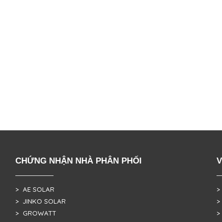
CHỨNG NHẬN NHÀ PHÂN PHỐI
V
> AE SOLAR
>
> JINKO SOLAR
>
> GROWATT
>