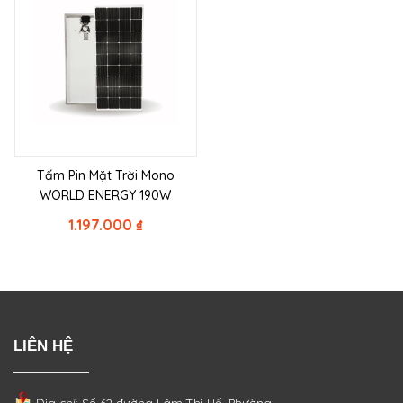
Tấm Pin Mặt Trời Mono
WORLD ENERGY 190W
1.197.000
₫
LIÊN HỆ
Địa chỉ: Số 62 đường Lâm Thị Hố, Phường