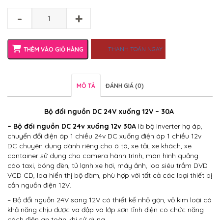
-
+
THANH TOÁN NGAY
THÊM VÀO GIỎ HÀNG
MÔ TẢ
ĐÁNH GIÁ (0)
Bộ đổi nguồn DC 24V xuống 12V – 30A
– Bộ đổi nguồn DC 24v xuống 12v 30A
là bộ inverter hạ áp,
chuyển đổi điện áp 1 chiều 24v DC xuống điện áp 1 chiều 12v
DC chuyên dụng dành riêng cho ô tô, xe tải, xe khách, xe
container sử dụng cho camera hành trình, màn hình quảng
cáo taxi, bóng đèn, tủ lạnh xe hơi, máy ảnh, loa siêu trầm DVD
VCD CD, loa hiển thị bộ đàm, phù hợp với tất cả các loại thiết bị
cần nguồn điện 12V.
– Bộ đổi nguồn 24V sang 12V có thiết kế nhỏ gọn, vỏ kim loại có
khả năng chịu được va đập và lớp sơn tĩnh điện có chức năng
cách điện an toàn khi sử dụng.