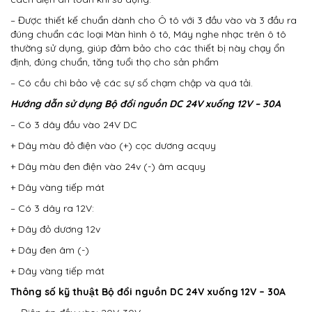
– Được thiết kế chuẩn dành cho Ô tô với 3 đầu vào và 3 đầu ra
đúng chuẩn các loại Màn hình ô tô, Máy nghe nhạc trên ô tô
thường sử dụng, giúp đảm bảo cho các thiết bị này chạy ổn
định, đúng chuẩn, tăng tuổi thọ cho sản phẩm
– Có cầu chì bảo vệ các sự số chạm chập và quá tải.
Hướng dẫn sử dụng
Bộ đổi nguồn DC 24V xuống 12V – 30A
– Có 3 dây đầu vào 24V DC
+ Dây màu đỏ điện vào (+) cọc dương acquy
+ Dây màu đen điện vào 24v (-) âm acquy
+ Dây vàng tiếp mát
– Có 3 dây ra 12V:
+ Dây đỏ dương 12v
+ Dây đen âm (-)
+ Dây vàng tiếp mát
Thông số kỹ thuật
Bộ đổi nguồn DC 24V xuống 12V – 30A