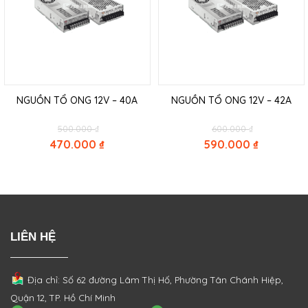
NGUỒN TỔ ONG 12V – 40A
NGUỒN TỔ ONG 12V – 42A
Original
Original
500.000
₫
600.000
₫
price
price
470.000
₫
590.000
₫
was:
was:
Current
Current
500.000 ₫.
600.000 ₫.
price
price
is:
is:
470.000 ₫.
590.000 ₫.
LIÊN HỆ
Địa chỉ: Số 62 đường Lâm Thị Hố, Phường
Tân Chánh Hiệp,
Quận 12, TP. Hồ Chí Minh