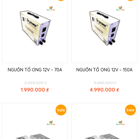
NGUỒN TỔ ONG 12V – 70A
NGUỒN TỔ ONG 12V – 150A
Original
Original
2.000.000
₫
5.680.000
₫
price
price
1.990.000
₫
4.990.000
₫
was:
was:
Current
Current
2.000.000 ₫.
5.680.000 ₫
price
price
is:
is:
Sale
Sale
1.990.000 ₫.
4.990.000 ₫.