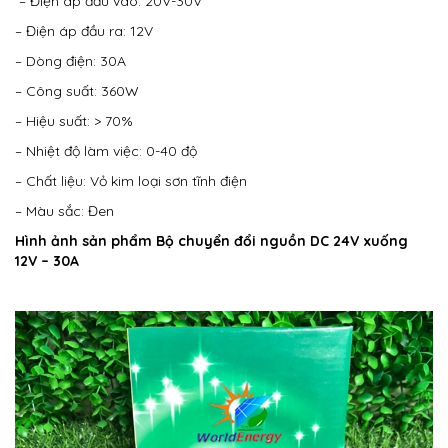
– Điện áp đầu vào: 20V-30V
– Điện áp đầu ra: 12V
– Dòng điện: 30A
– Công suất: 360W
– Hiệu suất: > 70%
– Nhiệt độ làm việc: 0-40 độ
– Chất liệu: Vỏ kim loại sơn tĩnh điện
– Màu sắc: Đen
Hình ảnh sản phẩm
Bộ chuyển đổi nguồn DC 24V xuống
12V – 30A