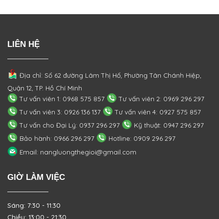
is:
20.000.000 ₫.
LIÊN HỆ
Địa chỉ: Số 62 đường Lâm Thị Hố, Phường
Tân Chánh Hiệp,
Quận 12, TP. Hồ Chí Minh
Tư vấn viên 1: 0968 575 857
Tư vấn viên 2: 0969 296 297
Tư vấn viên 3: 0926 136 137
Tư vấn viên 4: 0927 575 857
Tư vấn cho Đại Lý: 0937 296 297
Kỹ thuật: 0947 296 297
Bảo hành: 0966 296 297
Hotline: 0909 296 297
Email: nangluongthegioi@gmail.com
GIỜ LÀM VIỆC
Sáng: 7:30 - 11:30
Chiều: 13:00 - 21:30