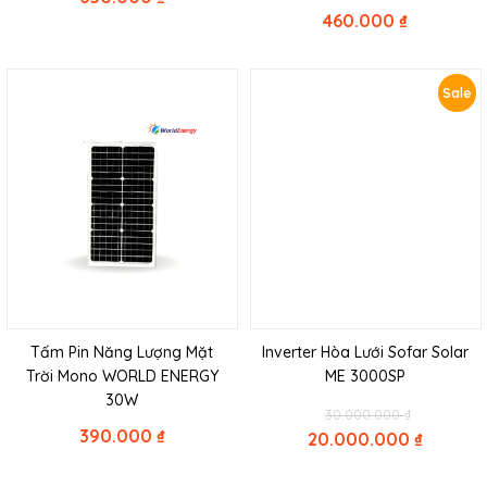
460.000
₫
Sale
Tấm Pin Năng Lượng Mặt
Inverter Hòa Lưới Sofar Solar
Trời Mono WORLD ENERGY
ME 3000SP
30W
Original
30.000.000
₫
price
390.000
₫
20.000.000
₫
was:
Current
30.000.000
price