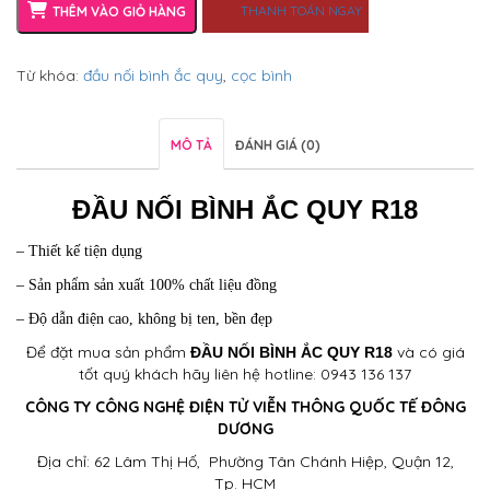
THANH TOÁN NGAY
THÊM VÀO GIỎ HÀNG
Từ khóa:
đầu nối bình ắc quy
,
cọc bình
MÔ TẢ
ĐÁNH GIÁ (0)
ĐẦU NỐI BÌNH ẮC QUY R18
– Thiết kế tiện dụng
– Sản phẩm sản xuất 100% chất liệu đồng
– Độ dẫn điện cao, không bị ten, bền đẹp
Để đặt mua sản phẩm
và có giá
ĐẦU NỐI BÌNH ẮC QUY
R18
tốt quý khách hãy liên hệ hotline: 0943 136 137
CÔNG TY CÔNG NGHỆ ĐIỆN TỬ VIỄN THÔNG QUỐC TẾ ĐÔNG
DƯƠNG
Địa chỉ: 62 Lâm Thị Hố, Phường Tân Chánh Hiệp, Quận 12,
Tp. HCM