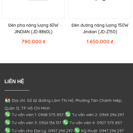
Đèn pha năng lượng 60W
Đèn đường năng lượng 150W
JINDIAN (JD-8860L)
Jindian (JD-Z150)
790.000
₫
1.650.000
₫
LIÊN HỆ
Địa chỉ: Số 62 đường Lâm Thị Hố, Phường
Tân Chánh Hiệp,
Quận 12, TP. Hồ Chí Minh
Tư vấn viên 1: 0968 575 857
Tư vấn viên 2: 0969 296 297
Tư vấn viên 3: 0926 136 137
Tư vấn viên 4: 0927 575 857
Tư vấn cho Đại Lý: 0937 296 297
Kỹ thuật: 0947 296 297