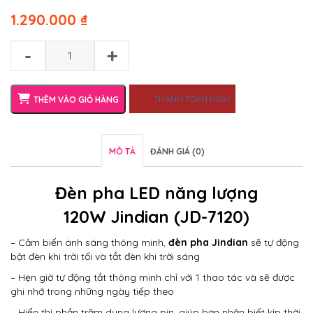
1.290.000
₫
-
+
THANH TOÁN NGAY
THÊM VÀO GIỎ HÀNG
MÔ TẢ
ĐÁNH GIÁ (0)
Đèn pha LED năng lượng
120W Jindian (JD-7120)
– Cảm biến ánh sáng thông minh,
đèn pha Jindian
sẽ tự động
bật đèn khi trời tối và tắt đèn khi trời sáng
– Hẹn giờ tự động tắt thông minh chỉ với 1 thao tác và sẽ được
ghi nhớ trong những ngày tiếp theo
– Hiển thị phần trăm dung lượng pin, giúp bạn nhận biết kịp thời