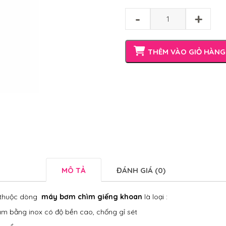
-
+
THÊM VÀO GIỎ HÀNG
MÔ TẢ
ĐÁNH GIÁ (0)
thuộc dòng
máy bơm chìm giếng khoan
là loại :
m bằng inox có độ bền cao, chống gỉ sét