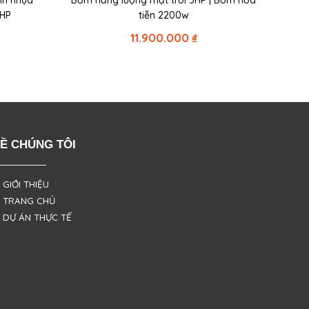
nh nhựa
Bơm năng lượng mặt trời 3HP | Bơm hỏa
2HP
tiễn 2200w
11.900.000
₫
Ề CHÚNG TÔI
 GIỚI THIỆU
 TRANG CHỦ
 DỰ ÁN THỰC TẾ