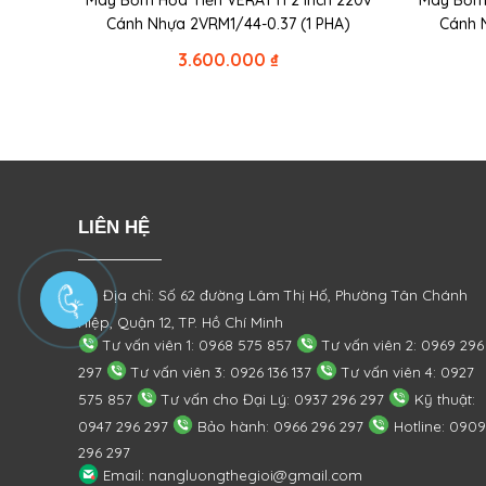
Máy Bơm Hỏa Tiễn VERATTI 2 Inch 220v
Máy Bơm 
Cánh Nhựa 2VRM1/44-0.37 (1 PHA)
Cánh 
3.600.000
₫
LIÊN HỆ
Địa chỉ: Số 62 đường Lâm Thị Hố, Phường
Tân Chánh
Hiệp, Quận 12, TP. Hồ Chí Minh
Tư vấn viên 1: 0968 575 857
Tư vấn viên 2: 0969 296
297
Tư vấn viên 3: 0926 136 137
Tư vấn viên 4: 0927
575 857
Tư vấn cho Đại Lý: 0937 296 297
Kỹ thuật:
0947 296 297
Bảo hành: 0966 296 297
Hotline: 0909
296 297
Email: nangluongthegioi@gmail.com