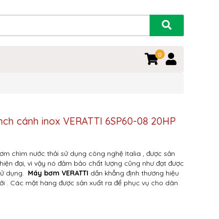
0
inch cánh inox VERATTI 6SP60-08 20HP
ơm chìm nước thải sử dụng công nghệ Italia , được sản
 hiện đại, vì vậy nó đảm bảo chất lượng cũng như đạt được
 sử dụng.
Máy bơm VERATTI
dần khẳng định thương hiệu
giới . Các mặt hàng được sản xuất ra để phục vụ cho dân