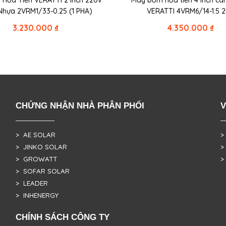
Hỏa Tiễn VERATTI 2 Inch 220v
Máy bơm hỏa tiễn 4 inch cá
Nhựa 2VRM1/33-0.25 (1 PHA)
VERATTI 4VRM6/14-1.5 
3.230.000
₫
4.350.000
₫
CHỨNG NHẬN NHÀ PHÂN PHỐI
V
> AE SOLAR
>
> JINKO SOLAR
>
> GROWATT
>
> SOFAR SOLAR
> LEADER
> INHENERGY
CHÍNH SÁCH CÔNG TY