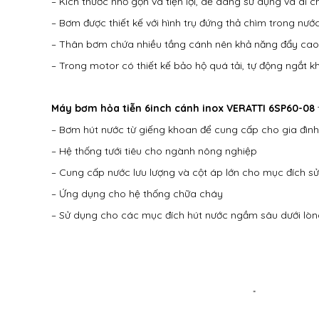
– Kích thước nhỏ gọn và tiện lợi, dễ dàng sử dụng và di 
– Bơm được thiết kế với hình trụ đứng thả chìm trong nướ
– Thân bơm chứa nhiều tầng cánh nên khả năng đẩy cao lớn
– Trong motor có thiết kế bảo hộ quá tải, tự động ngắt 
Máy bơm hỏa tiễn 6inch cánh inox VERATTI 6SP60-08
– Bơm hút nước từ giếng khoan để cung cấp cho gia đình
– Hệ thống tưới tiêu cho ngành nông nghiệp
– Cung cấp nước lưu lượng và cột áp lớn cho mục đích 
– Ứng dụng cho hệ thống chữa cháy
– Sử dụng cho các mục đích hút nước ngầm sâu dưới lòn