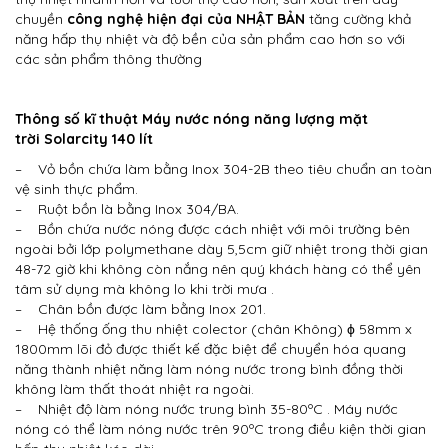
chuyền
công nghệ hiện đại của NHẬT BẢN
tăng cường khả
năng hấp thụ nhiệt và độ bền của sản phẩm cao hơn so với
các sản phẩm thông thường
Thông số kĩ thuật Máy nước nóng năng lượng mặt
trời Solarcity 140 lít
– Vỏ bồn chứa làm bằng Inox 304-2B theo tiêu chuẩn an toàn
vệ sinh thực phẩm.
– Ruột bồn là bằng Inox 304/BA.
– Bồn chứa nước nóng được cách nhiệt với môi trường bên
ngoài bởi lớp polymethane dày 5,5cm giữ nhiệt trong thời gian
48-72 giờ khi không còn nắng nên quý khách hàng có thể yên
tâm sử dụng mà không lo khi trời mưa .
– Chân bồn được làm bằng Inox 201.
– Hệ thống ống thu nhiệt colector (chân Không) ϕ 58mm x
1800mm lõi đỏ được thiết kế đặc biệt để chuyển hóa quang
năng thành nhiệt năng làm nóng nước trong bình đồng thời
không làm thất thoát nhiệt ra ngoài.
– Nhiệt độ làm nóng nước trung bình 35-80ºC . Máy nước
nóng có thể làm nóng nước trên 90ºC trong điều kiện thời gian