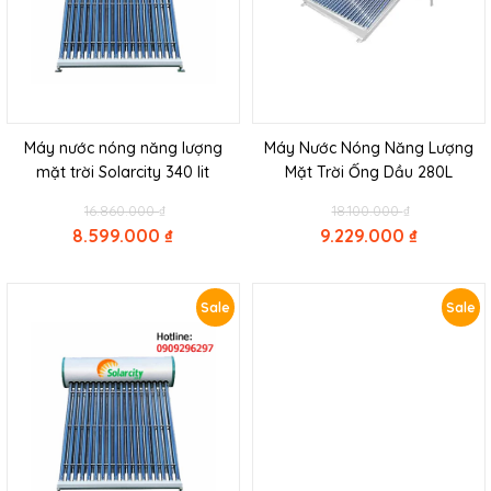
Máy nước nóng năng lượng
Máy Nước Nóng Năng Lượng
mặt trời Solarcity 340 lit
Mặt Trời Ống Dầu 280L
Original
Original
16.860.000
₫
18.100.000
₫
price
price
8.599.000
₫
9.229.000
₫
was:
was:
Current
Current
16.860.000 ₫.
18.100.000 
price
price
is:
is:
Sale
Sale
8.599.000 ₫.
9.229.000 ₫.