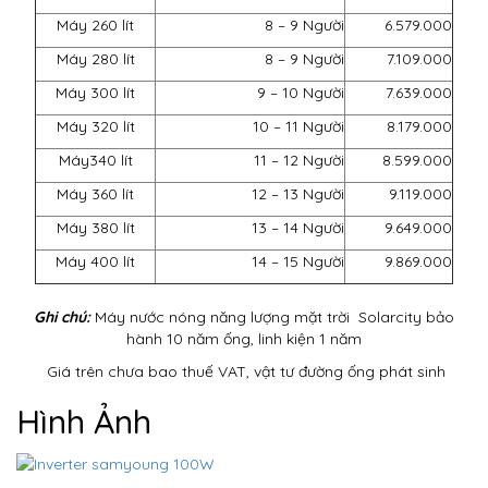
Máy 260 lít
8 – 9 Người
6.579.000
Máy 280 lít
8 – 9 Người
7.109.000
Máy 300 lít
9 – 10 Người
7.639.000
Máy 320 lít
10 – 11 Người
8.179.000
Máy340 lít
11 – 12 Người
8.599.000
Máy 360 lít
12 – 13 Người
9.119.000
Máy 380 lít
13 – 14 Người
9.649.000
Máy 400 lít
14 – 15 Người
9.869.000
Ghi chú:
Máy nước nóng năng lượng mặt trời Solarcity bảo
hành 10 năm ống, linh kiện 1 năm
Giá trên chưa bao thuế VAT, vật tư đường ống phát sinh
Hình Ảnh