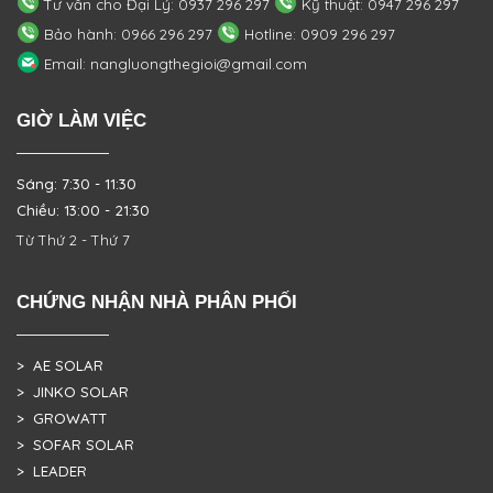
Tư vấn cho Đại Lý: 0937 296 297
Kỹ thuật: 0947 296 297
Bảo hành: 0966 296 297
Hotline: 0909 296 297
Email: nangluongthegioi@gmail.com
GIỜ LÀM VIỆC
Sáng: 7:30 - 11:30
Chiều: 13:00 - 21:30
Từ Thứ 2 - Thứ 7
CHỨNG NHẬN NHÀ PHÂN PHỐI
> AE SOLAR
> JINKO SOLAR
> GROWATT
> SOFAR SOLAR
> LEADER