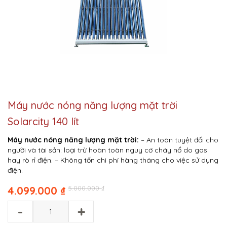
Máy nước nóng năng lượng mặt trời
Solarcity 140 lít
Máy nước nóng năng lượng mặt trời:
– An toàn tuyệt đối cho
người và tài sản: loại trừ hoàn toàn nguy cơ cháy nổ do gas
hay rò rỉ điện.
– Không tốn chi phí hàng tháng cho việc sử dụng
điện.
Original
Current
4.099.000
₫
5.000.000
₫
price
price
-
+
was:
is:
5.000.000 ₫.
4.099.000 ₫.