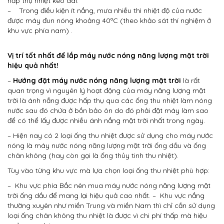
hấp thụ nhiệt kéo dài.
– Trong điều kiện ít nắng, mưa nhiều thì nhiệt độ của nước
được máy đun nóng khoảng 40ºC (theo khảo sát thí nghiệm ở
khu vực phía nam) .
Vị trí tốt nhất để lắp máy nước nóng năng lượng mặt trời
hiệu quả nhất!
–
Hướng đặt máy nước nóng năng lượng mặt trời
là rất
quan trọng vì nguyên lý hoạt động của máy năng lượng mặt
trời là ánh nắng được hấp thụ qua các ống thu nhiệt làm nóng
nước sau đó chứa ở bồn bảo ôn do đó phải đặt máy làm sao
để có thể lấy được nhiều ánh nắng mặt trời nhất trong ngày.
– Hiện nay có 2 loại ống thu nhiệt được sử dụng cho máy nước
nóng là máy nước nóng năng lượng mặt trời ống dầu và ống
chân không (hay còn gọi là ống thủy tinh thu nhiệt).
Tùy vào từng khu vực mà lựa chọn loại ống thu nhiệt phù hợp:
– Khu vực phía Bắc nên mua máy nước nóng năng lượng mặt
trời ống dầu để mang lại hiệu quả cao nhất.
– Khu vực nắng
thường xuyên như miền Trung và miền Nam thì chỉ cần sử dụng
loại ống chân không thu nhiệt là được vì chi phí thấp mà hiệu