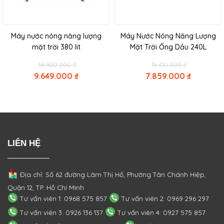
Máy nước nóng năng lượng
Máy Nước Nóng Năng Lượng
mặt trời 380 lit
Mặt Trời Ống Dầu 240L
Original
Original
18.920.000
₫
15.410.000
₫
price
price
9.649.000
₫
7.859.000
₫
was:
was:
Current
Current
18.920.000 ₫.
15.410.000 
price
price
is:
is:
9.649.000 ₫.
7.859.000 ₫.
LIÊN HỆ
Địa chỉ: Số 62 đường Lâm Thị Hố, Phường
Tân Chánh Hiệp,
Quận 12, TP. Hồ Chí Minh
Tư vấn viên 1: 0968 575 857
Tư vấn viên 2: 0969 296 297
Tư vấn viên 3: 0926 136 137
Tư vấn viên 4: 0927 575 857