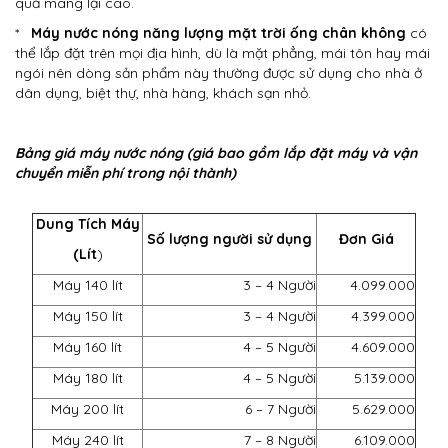
quả mang lại cao.
*
Máy nước nóng năng lượng mặt trời ống chân không
có
thể lắp đặt trên mọi địa hình, dù là mặt phẳng, mái tôn hay mái
ngói nên dòng sản phẩm này thường được sử dụng cho nhà ở
dân dụng, biệt thự, nhà hàng, khách sạn nhỏ.
Bảng giá máy nước nóng (giá bao gồm lắp đặt máy và vận
chuyển miễn phí trong nội thành​)
Dung Tích Máy
Số lượng người sử dụng
Đơn Giá
(Lít
)
Máy 140 lít
3 – 4 Người
4.099.000
Máy 150 lít
3 – 4 Người
4.399.000
Máy 160 lít
4 – 5 Người
4.609.000
Máy 180 lít
4 – 5 Người
5.139.000
Máy 200 lít
6 – 7 Người
5.629.000
Máy 240 lít
7 – 8 Người
6.109.000