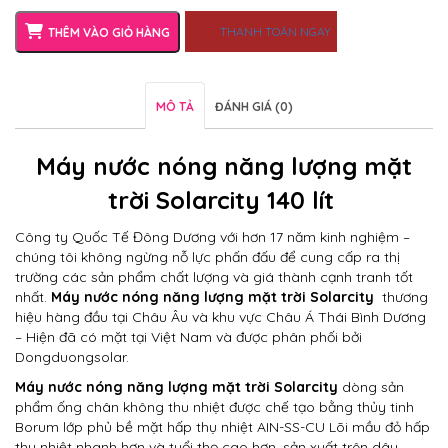
THANH TOÁN NGAY
THÊM VÀO GIỎ HÀNG
MÔ TẢ
ĐÁNH GIÁ (0)
Máy nước nóng năng lượng mặt
trời Solarcity 140 lít
Công ty Quốc Tế Đông Dương với hơn 17 năm kinh nghiệm –
chúng tôi không ngừng nỗ lực phấn đấu để cung cấp ra thị
trường các sản phẩm chất lượng và giá thành cạnh tranh tốt
nhất.
Máy nước nóng năng lượng mặt trời Solarcity
thương
hiệu hàng đầu tại Châu Âu và khu vực Châu Á Thái Bình Dương
– Hiện đã có mặt tại Việt Nam và được phân phối bởi
Dongduongsolar.
Máy nước nóng năng lượng mặt trời Solarcity
dòng sản
phẩm ống chân không thu nhiệt được chế tạo bằng thủy tinh
Borum lớp phủ bề mặt hấp thụ nhiệt AIN-SS-CU Lõi mầu đỏ hấp
thụ nhiệt nhanh hơn và tuổi thọ cao hơn, sản xuất trên dây