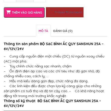
THANH TOÁN NGAY
THÊM VÀO GIỎ HÀNG
MÔ TẢ
ĐÁNH GIÁ (0)
Thông tin sản phẩm
BỘ SẠC BÌNH ẮC QUY SANSHUN 25A –
6V/12V/24V
– Cung cấp nguồn điện một chiều (DC) từ nguồn xoay chiều
(AC) một pha.
– Tùy chỉnh chức năng sạc nhanh, chậm
– Ổn định điện áp cao và các chỉ tiêu như: độ gợn nhỏ, độ
chống nhiễu cao, cách ly, …
– Mẫu mã kiểu dáng gọn đẹp, chức năng đa dạng.
– Các linh kiện đều được chọn lựa kỹ càng giúp cho những
sản phẩm có tuổi thọ và độ tin cậy cao.
– Có khả năng hoạt
động tốt trong môi trường khắc nghiệt.
Thông số kỹ thuật
BỘ SẠC BÌNH ẮC QUY SANSHUN 25A –
6V/12V/24V