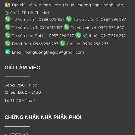
Địa chỉ: Số 62 đường Lâm Thị Hố, Phường
Tân Chánh Hiệp,
Quận 12, TP. Hồ Chí Minh
Tư vấn viên 1: 0968 575 857
Tư vấn viên 2: 0969 296 297
Tư vấn viên 3: 0926 136 137
Tư vấn viên 4: 0927 575 857
Tư vấn cho Đại Lý: 0937 296 297
Kỹ thuật: 0947 296 297
Bảo hành: 0966 296 297
Hotline: 0909 296 297
Email: nangluongthegioi@gmail.com
GIỜ LÀM VIỆC
Sáng: 7:30 - 11:30
Chiều: 13:00 - 21:30
Từ Thứ 2 - Thứ 7
CHỨNG NHẬN NHÀ PHÂN PHỐI
> AE SOLAR