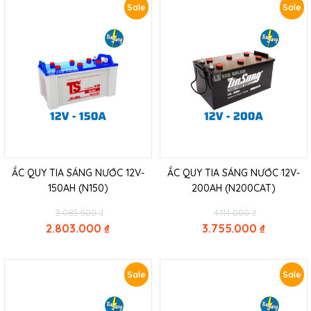
Sale
Sale
ẮC QUY TIA SÁNG NƯỚC 12V-
ẮC QUY TIA SÁNG NƯỚC 12V-
150AH (N150)
200AH (N200CAT)
Original
Original
3.085.500
₫
4.114.000
₫
price
price
2.803.000
₫
3.755.000
₫
was:
was:
Current
Current
3.085.500 ₫.
4.114.000 ₫.
price
price
is:
is:
Sale
Sale
2.803.000 ₫.
3.755.000 ₫.