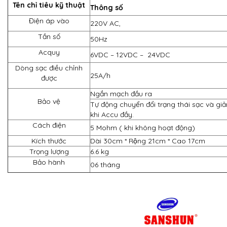
Tên chỉ tiêu kỹ thuật
Thông số
Điện áp vào
220V AC,
Tần số
50Hz
Acquy
6VDC – 12VDC – 24VDC
Dòng sạc điều chỉnh
25A/h
được
Ngắn mạch đầu ra
Bảo vệ
Tự động chuyển đổi trạng thái sạc và g
khi Accu đầy.
Cách điện
5 Mohm ( khi không hoạt động)
Kích thước
Dài 30cm * Rộng 21cm * Cao 17cm
Trọng lượng
6.6 kg
Bảo hành
06 tháng