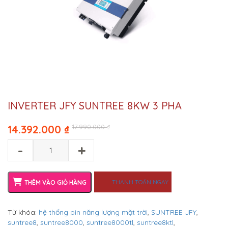
INVERTER JFY SUNTREE 8KW 3 PHA
Original
Current
14.392.000
₫
17.990.000
₫
price
price
-
+
was:
is:
17.990.000 ₫.
14.392.000 ₫.
THANH TOÁN NGAY
THÊM VÀO GIỎ HÀNG
Từ khóa:
hệ thống pin năng lượng mặt trời
,
SUNTREE JFY
,
suntree8
,
suntree8000
,
suntree8000tl
,
suntree8ktl
,