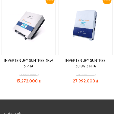
4.232.000 ₫.
INVERTER JFY SUNTREE 6KW
INVERTER JFY SUNTREE
3 PHA
30KW 3 PHA
Original
Original
16.990.000
₫
38.990.000
₫
price
price
13.272.000
₫
27.992.000
₫
was:
was:
Current
Current
16.990.000 ₫.
38.990.000
price
price
is:
is:
13.272.000 ₫.
27.992.000 ₫.