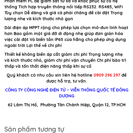
Phần mềm PC để giám sát từ xa và khắc phục sự cố hệ
thống Tích hợp truyền thông nối tiếp RS232. RS485, WiFi
Tùy chọn Dễ dàng và giá cả phải chăng để cài đặt Trọng
lượng nhẹ và kích thước nhỏ gọn
Dải điện áp MPPT rộng cho phép lựa chọn mô-đun linh hoạt
hơn Bao gồm một giá đỡ di động nhẹ giúp đơn giản hóa
việc cài đặt Vỏ biến tần IP65 của hãng cho phép ứng dụng
ngoài trời Lợi thế về chi phí
Thiết kế không biến áp cắt giảm chi phí Trọng lượng nhẹ
và kích thước nhỏ, giảm chi phí vận chuyển Chi phí bảo trì
thấp và tổn thất điện năng thấp khi sự cố
Quý khách có nhu cầu xin liên hệ hotline
0909 296 297
để
được hỗ trợ, tư vấn.
CÔNG TY CÔNG NGHỆ ĐIỆN TỬ – VIỄN THÔNG QUỐC TẾ ĐÔNG
DƯƠNG
62 Lâm Thị Hố, Phường Tân Chánh Hiệp, Quận 12, TP.HCM
Sản phẩm tương tự