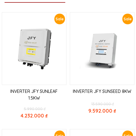
Sale
Sale
INVERTER JFY SUNLEAF
INVERTER JFY SUNSEED 8KW
1.5KW
Original
13.590.000
₫
Original
price
5.990.000
₫
9.592.000
₫
price
was:
4.232.000
₫
Current
was:
13.590.000 
Current
price
5.990.000 ₫.
price
is:
is:
9.592.000 ₫.
Sale
Sale