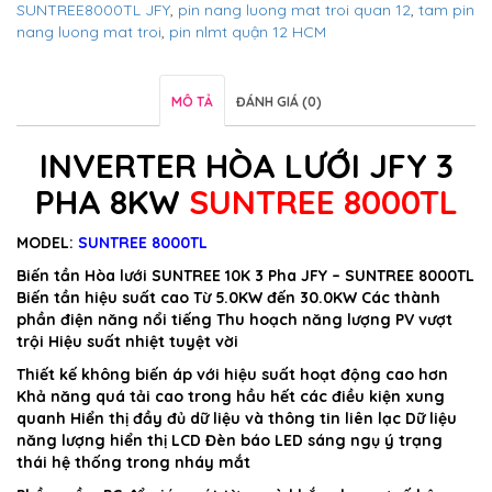
SUNTREE8000TL JFY
,
pin nang luong mat troi quan 12
,
tam pin
nang luong mat troi
,
pin nlmt quận 12 HCM
MÔ TẢ
ĐÁNH GIÁ (0)
INVERTER HÒA LƯỚI JFY 3
PHA 8KW
SUNTREE 8000TL
MODEL:
SUNTREE 8000TL
Biến tần Hòa lưới SUNTREE 10K 3 Pha JFY – SUNTREE 8000TL
Biến tần hiệu suất cao Từ 5.0KW đến 30.0KW Các thành
phần điện năng nổi tiếng Thu hoạch năng lượng PV vượt
trội Hiệu suất nhiệt tuyệt vời
Thiết kế không biến áp với hiệu suất hoạt động cao hơn
Khả năng quá tải cao trong hầu hết các điều kiện xung
quanh Hiển thị đầy đủ dữ liệu và thông tin liên lạc Dữ liệu
năng lượng hiển thị LCD Đèn báo LED sáng ngụ ý trạng
thái hệ thống trong nháy mắt